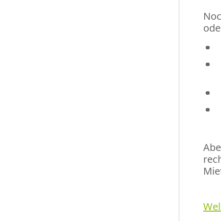
Noc
ode
Abe
rec
Mie
Wel