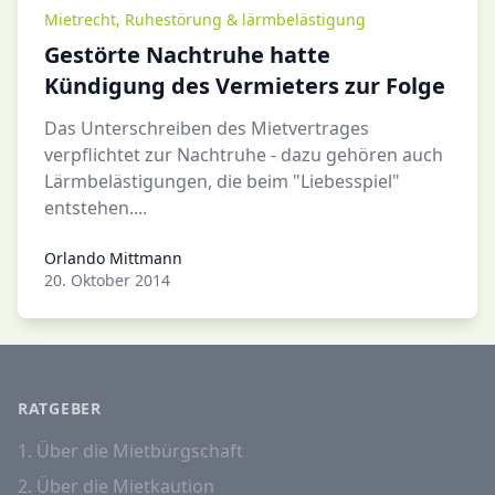
Mietrecht
,
Ruhestörung & lärmbelästigung
Gestörte Nachtruhe hatte
Kündigung des Vermieters zur Folge
Das Unterschreiben des Mietvertrages
verpflichtet zur Nachtruhe - dazu gehören auch
Lärmbelästigungen, die beim "Liebesspiel"
entstehen....
Orlando Mittmann
Orlando Mittmann
20. Oktober 2014
RATGEBER
1. Über die Mietbürgschaft
2. Über die Mietkaution