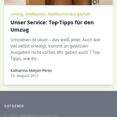
Umzug
,
Mietkaution
,
Mietkautionsbürgschaft
Unser Service: Top-Tipps für den
Umzug
Umziehen ist teuer – das weiß jeder. Auch wer
viel selbst erledigt, kommt an gewissen
Ausgaben nicht vorbei. Wir geben euch 7 Top-
Tipps, wie ihr...
Katharina Abejon-Perez
Katharina Abejon-Perez
10. August 2011
RATGEBER
1. Über die Mietbürgschaft